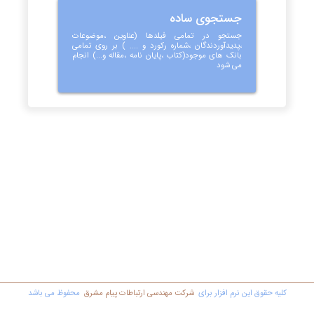
جستجوی ساده
جستجو در تمامی فیلدها (عناوین ،موضوعات
،پدیدآوردندگان ،شماره رکورد و .... ) بر روی تمامی
بانک های موجود(کتاب ،پایان نامه ،مقاله و...) انجام
می شود
کليه حقوق اين نرم افزار برای
شرکت مهندسي ارتباطات پیام مشرق
محفوظ مي باشد