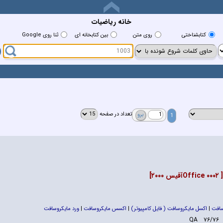
خانه رياضيات
کتابشناختي
روي متن
بين کتابخانه اي
ثنا روی Google