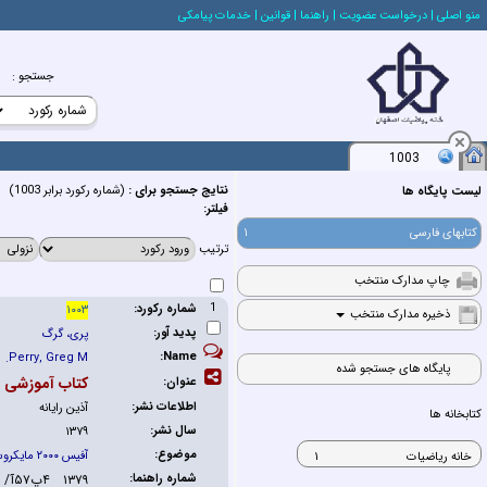
منو اصلي
| درخواست عضويت
| راهنما
| قوانين
| خدمات پيامكي
جستجو
:
1003