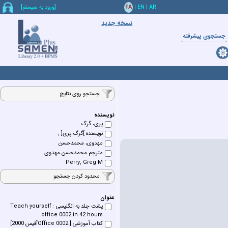
AR
|
EN
|
FA
[ورود به سيستم]
نسخه جدید
جستجوي پيشرفته