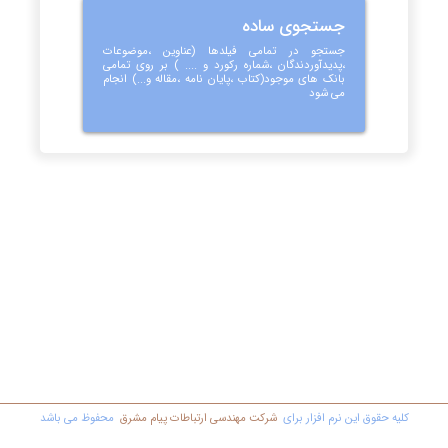
جستجوی ساده
جستجو در تمامی فیلدها (عناوین ،موضوعات
،پدیدآوردندگان ،شماره رکورد و .... ) بر روی تمامی
بانک های موجود(کتاب ،پایان نامه ،مقاله و...) انجام
می شود
کليه حقوق اين نرم افزار برای
شرکت مهندسي ارتباطات پیام مشرق
محفوظ مي باشد