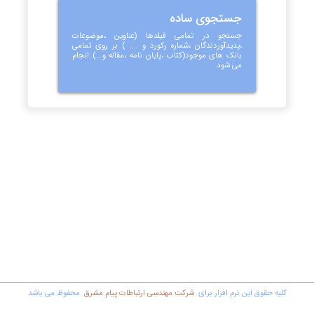
جستجوی ساده
جستجو در تمامی فیلدها (عناوین ،موضوعات
،پدیدآوردندگان ،شماره رکورد و .... ) بر روی تمامی
بانک های موجود(کتاب ،پایان نامه ،مقاله و...) انجام
می شود
کليه حقوق اين نرم افزار برای
شرکت مهندسي ارتباطات پیام مشرق
محفوظ مي باشد