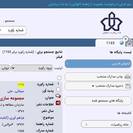
منو اصلي
| درخواست عضويت
| راهنما
| قوانين
| خدمات پيامكي
جستجو
:
1165