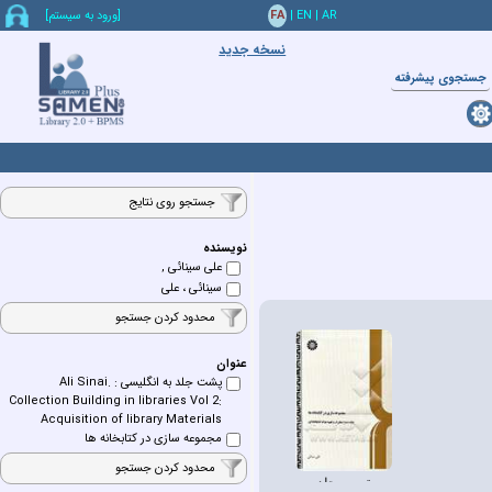
AR
|
EN
|
FA
[ورود به سيستم]
نسخه جدید
جستجوي پيشرفته