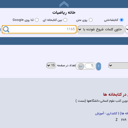
خانه رياضيات
کتابشناختي
روي متن
بين کتابخانه اي
ثنا روی Google