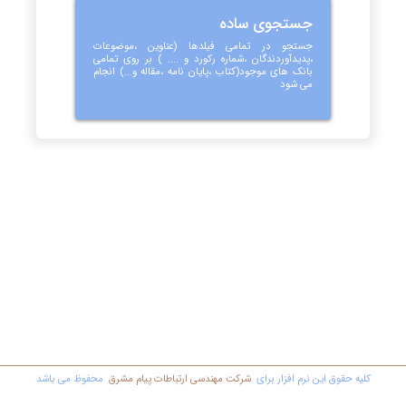
جستجوی ساده
جستجو در تمامی فیلدها (عناوین ،موضوعات
،پدیدآوردندگان ،شماره رکورد و .... ) بر روی تمامی
بانک های موجود(کتاب ،پایان نامه ،مقاله و...) انجام
می شود
کليه حقوق اين نرم افزار برای
شرکت مهندسي ارتباطات پیام مشرق
محفوظ مي باشد