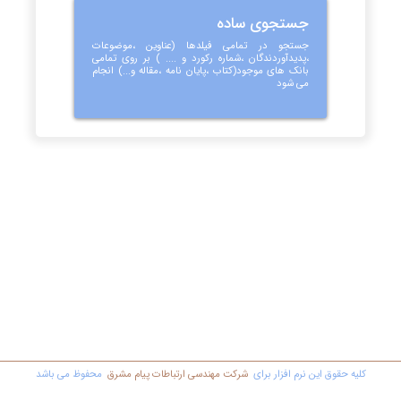
جستجوی ساده
جستجو در تمامی فیلدها (عناوین ،موضوعات
،پدیدآوردندگان ،شماره رکورد و .... ) بر روی تمامی
بانک های موجود(کتاب ،پایان نامه ،مقاله و...) انجام
می شود
کليه حقوق اين نرم افزار برای
شرکت مهندسي ارتباطات پیام مشرق
محفوظ مي باشد