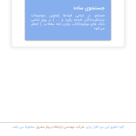
جستجوی ساده
جستجو در تمامی فیلدها (عناوین ،موضوعات
،پدیدآوردندگان ،شماره رکورد و .... ) بر روی تمامی
بانک های موجود(کتاب ،پایان نامه ،مقاله و...) انجام
می شود
کليه حقوق اين نرم افزار برای
شرکت مهندسي ارتباطات پیام مشرق
محفوظ مي باشد