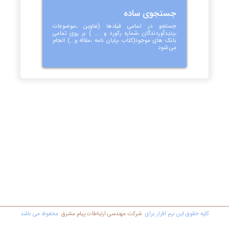
جستجوی ساده
جستجو در تمامی فیلدها (عناوین ،موضوعات
،پدیدآوردندگان ،شماره رکورد و .... ) بر روی تمامی
بانک های موجود(کتاب ،پایان نامه ،مقاله و...) انجام
می شود
کليه حقوق اين نرم افزار برای
شرکت مهندسي ارتباطات پیام مشرق
محفوظ مي باشد