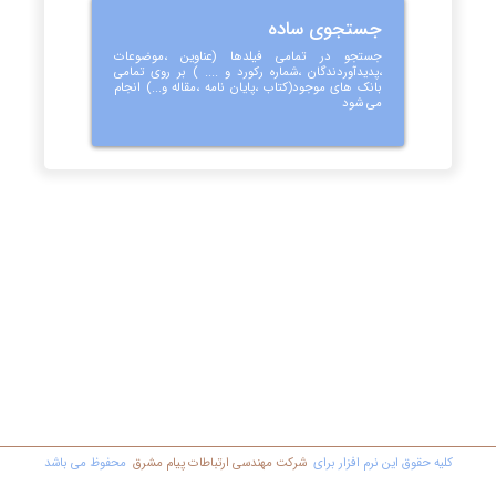
جستجوی ساده
جستجو در تمامی فیلدها (عناوین ،موضوعات
،پدیدآوردندگان ،شماره رکورد و .... ) بر روی تمامی
بانک های موجود(کتاب ،پایان نامه ،مقاله و...) انجام
می شود
کليه حقوق اين نرم افزار برای
شرکت مهندسي ارتباطات پیام مشرق
محفوظ مي باشد