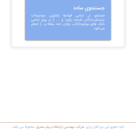
جستجوی ساده
جستجو در تمامی فیلدها (عناوین ،موضوعات
،پدیدآوردندگان ،شماره رکورد و .... ) بر روی تمامی
بانک های موجود(کتاب ،پایان نامه ،مقاله و...) انجام
می شود
کليه حقوق اين نرم افزار برای
شرکت مهندسي ارتباطات پیام مشرق
محفوظ مي باشد