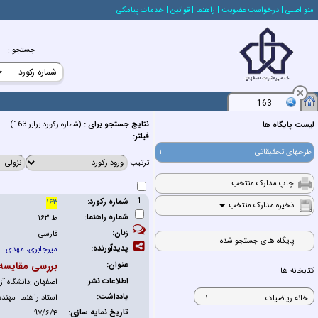
منو اصلي
| درخواست عضويت
| راهنما
| قوانين
| خدمات پيامكي
جستجو
:
163