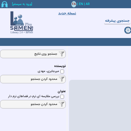
AR
|
EN
|
FA
[ورود به سيستم]
نسخه جدید
جستجوي پيشرفته