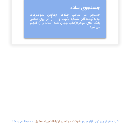
جستجوی ساده
جستجو در تمامی فیلدها (عناوین ،موضوعات
،پدیدآوردندگان ،شماره رکورد و .... ) بر روی تمامی
بانک های موجود(کتاب ،پایان نامه ،مقاله و...) انجام
می شود
کليه حقوق اين نرم افزار برای
شرکت مهندسي ارتباطات پیام مشرق
محفوظ مي باشد