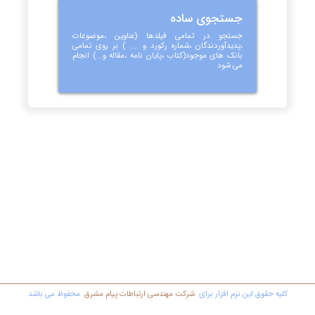
جستجوی ساده
جستجو در تمامی فیلدها (عناوین ،موضوعات
،پدیدآوردندگان ،شماره رکورد و .... ) بر روی تمامی
بانک های موجود(کتاب ،پایان نامه ،مقاله و...) انجام
می شود
کليه حقوق اين نرم افزار برای
شرکت مهندسي ارتباطات پیام مشرق
محفوظ مي باشد