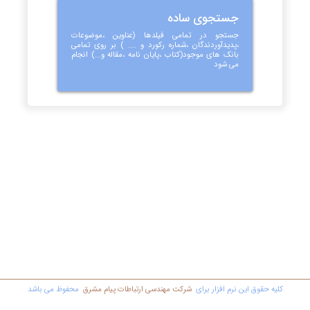
جستجوی ساده
جستجو در تمامی فیلدها (عناوین ،موضوعات
،پدیدآوردندگان ،شماره رکورد و .... ) بر روی تمامی
بانک های موجود(کتاب ،پایان نامه ،مقاله و...) انجام
می شود
کليه حقوق اين نرم افزار برای
شرکت مهندسي ارتباطات پیام مشرق
محفوظ مي باشد