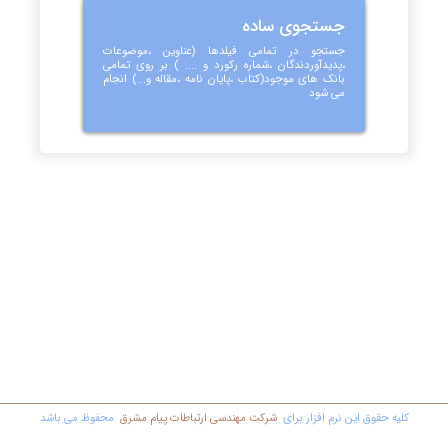
جستجوی ساده
جستجو در تمامی فیلدها (عناوین ،موضوعات
،پدیدآوردندگان ،شماره رکورد و .... ) بر روی تمامی
بانک های موجود(کتاب ،پایان نامه ،مقاله و...) انجام
می شود
کليه حقوق اين نرم افزار برای
شرکت مهندسي ارتباطات پیام مشرق
محفوظ مي باشد