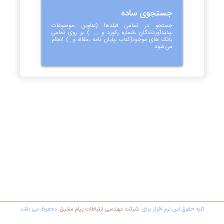
جستجوی ساده
جستجو در تمامی فیلدها (عناوین ،موضوعات
،پدیدآوردندگان ،شماره رکورد و .... ) بر روی تمامی
بانک های موجود(کتاب ،پایان نامه ،مقاله و...) انجام
می شود
کليه حقوق اين نرم افزار برای
شرکت مهندسي ارتباطات پیام مشرق
محفوظ مي باشد