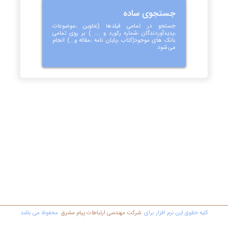
جستجوی ساده
جستجو در تمامی فیلدها (عناوین ،موضوعات
،پدیدآوردندگان ،شماره رکورد و .... ) بر روی تمامی
بانک های موجود(کتاب ،پایان نامه ،مقاله و...) انجام
می شود
کليه حقوق اين نرم افزار برای
شرکت مهندسي ارتباطات پیام مشرق
محفوظ مي باشد