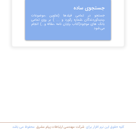
جستجوی ساده
جستجو در تمامی فیلدها (عناوین ،موضوعات
،پدیدآوردندگان ،شماره رکورد و .... ) بر روی تمامی
بانک های موجود(کتاب ،پایان نامه ،مقاله و...) انجام
می شود
کليه حقوق اين نرم افزار برای
شرکت مهندسي ارتباطات پیام مشرق
محفوظ مي باشد