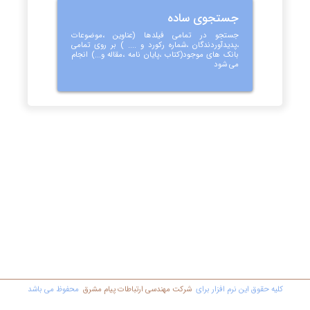
جستجوی ساده
جستجو در تمامی فیلدها (عناوین ،موضوعات
،پدیدآوردندگان ،شماره رکورد و .... ) بر روی تمامی
بانک های موجود(کتاب ،پایان نامه ،مقاله و...) انجام
می شود
کليه حقوق اين نرم افزار برای
شرکت مهندسي ارتباطات پیام مشرق
محفوظ مي باشد