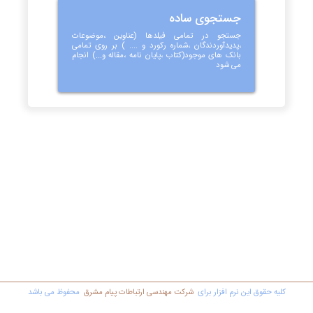
جستجوی ساده
جستجو در تمامی فیلدها (عناوین ،موضوعات
،پدیدآوردندگان ،شماره رکورد و .... ) بر روی تمامی
بانک های موجود(کتاب ،پایان نامه ،مقاله و...) انجام
می شود
کليه حقوق اين نرم افزار برای
شرکت مهندسي ارتباطات پیام مشرق
محفوظ مي باشد