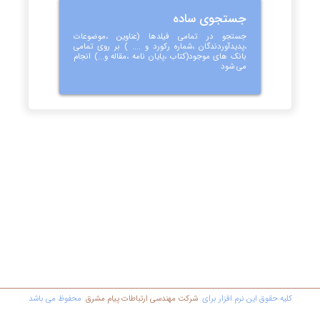
جستجوی ساده
جستجو در تمامی فیلدها (عناوین ،موضوعات
،پدیدآوردندگان ،شماره رکورد و .... ) بر روی تمامی
بانک های موجود(کتاب ،پایان نامه ،مقاله و...) انجام
می شود
کليه حقوق اين نرم افزار برای
شرکت مهندسي ارتباطات پیام مشرق
محفوظ مي باشد