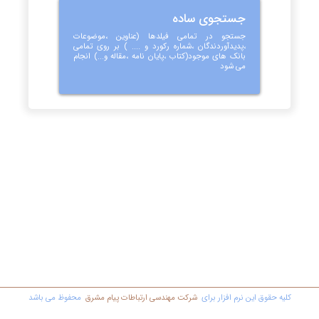
جستجوی ساده
جستجو در تمامی فیلدها (عناوین ،موضوعات
،پدیدآوردندگان ،شماره رکورد و .... ) بر روی تمامی
بانک های موجود(کتاب ،پایان نامه ،مقاله و...) انجام
می شود
کليه حقوق اين نرم افزار برای
شرکت مهندسي ارتباطات پیام مشرق
محفوظ مي باشد