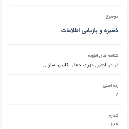
موضوع
ذخيره و بازيابي اطلاعات
شناسه هاي افزوده
فريدر، اوفير , مهراد، جعفر , كليني، سارا , ,
ردة اصلي
Z
شماره
667