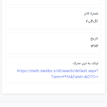
شمارة کاتر
/گ4ب2
تاريخ
1384
لينک به اين مدرک
https://math.iranlibs.ir/dl/search/default.aspx?
Term=3998&Field=0&DTC=1