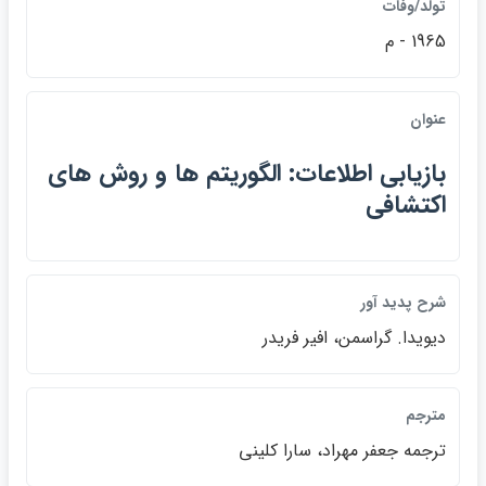
تولد/وفات
1965 - م
عنوان
بازيابي اطلاعات: الگوريتم ها و روش هاي
اكتشافي
شرح پديد آور
ديويدا. گراسمن، افير فريدر
مترجم
ترجمه جعفر مهراد، سارا كليني