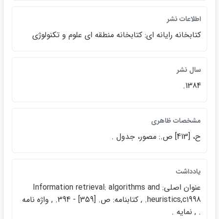
اطلاعات نشر
كتابخانه رايانه اي: كتابخانه منطقه اي علوم و تكنولوژي
سال نشر
1384.
مشخصات ظاهري
ح، [413] ص.: مصور، جدول .
يادداشت
عنوان اصلي: Information retrieval: algorithms and
heuristics,c1998. , كتابنامه: ص. [359] - 394. , واژه نامه
. , نمايه .