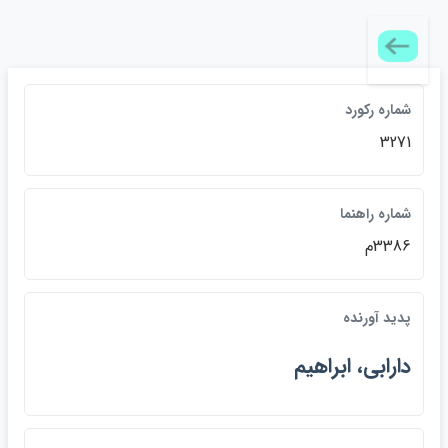
شماره رکورد
3271
شماره راهنما
3386م
پديد آورنده
دارابي، ابراهيم