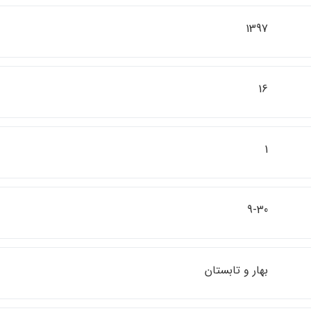
1397
16
1
9-30
بهار و تابستان