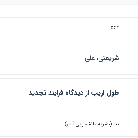
564
شريعتي، علي
طول اريب از ديدگاه فرايند تجديد
ندا (نشريه دانشجويي آمار)