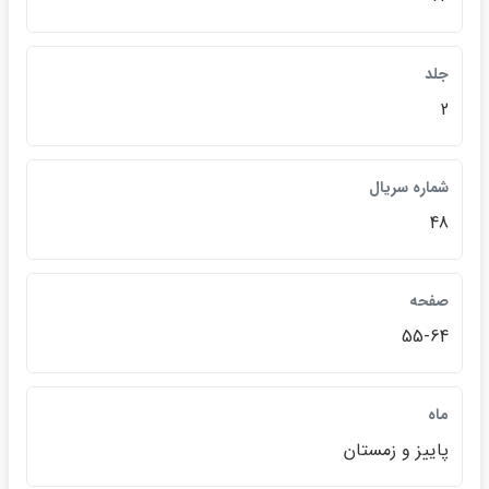
جلد
2
شماره سريال
48
صفحه
55-64
ماه
پاييز و زمستان