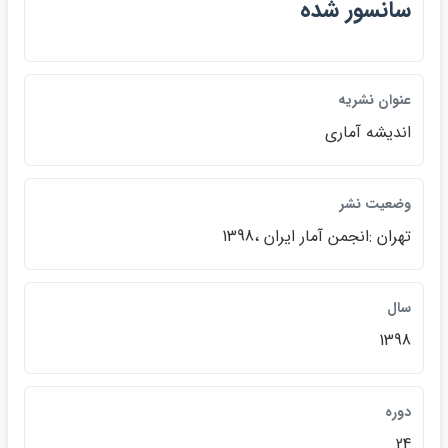
سانسور شده
عنوان نشريه
انديشه آماري
وضعيت نشر
تهران :انجمن آمار ايران ،1398
سال
1398
دوره
24