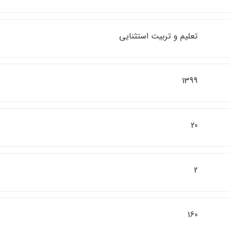
تعليم و تربيت استثنايي
1399
20
2
160