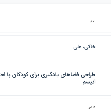
621
خاكي، علي
طراحي فضاهاي يادگيري براي كودكان با اخ
اتيسم
12ص.