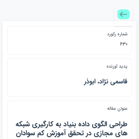
شماره ركورد
630
پديد آورنده
قاسمي نژاد، ابوذر
عنوان مقاله
طراحي الگوي داده بنياد به كارگيري شبكه
هاي مجازي در تحقق آموزش كم سوادان