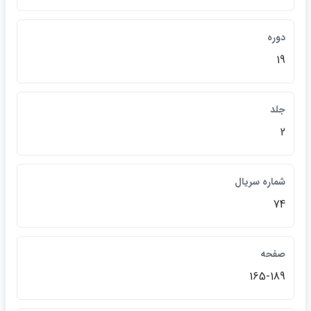
دوره
19
جلد
2
شماره سريال
74
صفحه
165-189