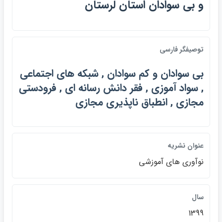
و بي سوادان استان لرستان
توصيفگر فارسي
بي سوادان و كم سوادان , شبكه هاي اجتماعي
, سواد آموزي , فقر دانش رسانه اي , فرودستي
مجازي , انطباق ناپذيري مجازي
عنوان نشريه
نوآوري هاي آموزشي
سال
1399