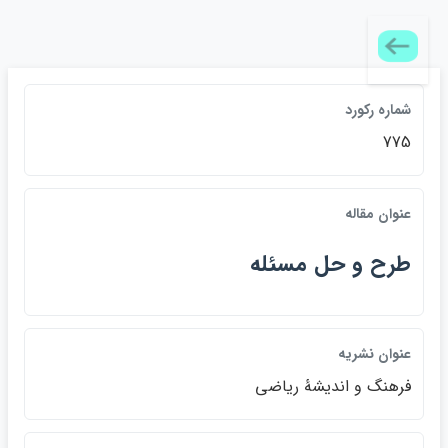
شماره ركورد
775
عنوان مقاله
طرح و حل مسئله
عنوان نشريه
فرهنگ و انديشۀ رياضي