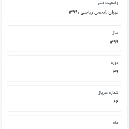
وضعيت نشر
تهران :انجمن رياضي ،1399
سال
1399
دوره
39
شماره سريال
66
ماه