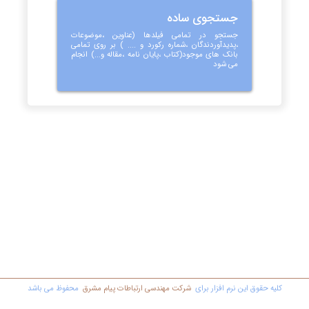
جستجوی ساده
جستجو در تمامی فیلدها (عناوین ،موضوعات
،پدیدآوردندگان ،شماره رکورد و .... ) بر روی تمامی
بانک های موجود(کتاب ،پایان نامه ،مقاله و...) انجام
می شود
کليه حقوق اين نرم افزار برای
شرکت مهندسي ارتباطات پیام مشرق
محفوظ مي باشد