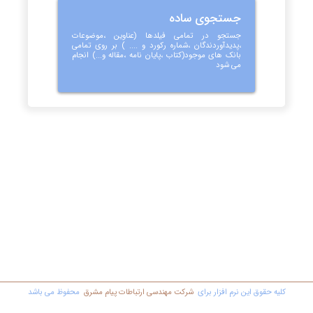
جستجوی ساده
جستجو در تمامی فیلدها (عناوین ،موضوعات
،پدیدآوردندگان ،شماره رکورد و .... ) بر روی تمامی
بانک های موجود(کتاب ،پایان نامه ،مقاله و...) انجام
می شود
کليه حقوق اين نرم افزار برای
شرکت مهندسي ارتباطات پیام مشرق
محفوظ مي باشد