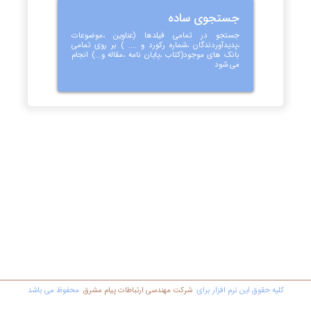
جستجوی ساده
جستجو در تمامی فیلدها (عناوین ،موضوعات
،پدیدآوردندگان ،شماره رکورد و .... ) بر روی تمامی
بانک های موجود(کتاب ،پایان نامه ،مقاله و...) انجام
می شود
کليه حقوق اين نرم افزار برای
شرکت مهندسي ارتباطات پیام مشرق
محفوظ مي باشد