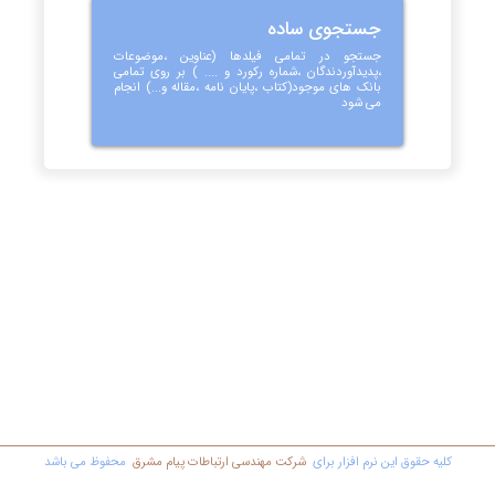
جستجوی ساده
جستجو در تمامی فیلدها (عناوین ،موضوعات
،پدیدآوردندگان ،شماره رکورد و .... ) بر روی تمامی
بانک های موجود(کتاب ،پایان نامه ،مقاله و...) انجام
می شود
کليه حقوق اين نرم افزار برای
شرکت مهندسي ارتباطات پیام مشرق
محفوظ مي باشد