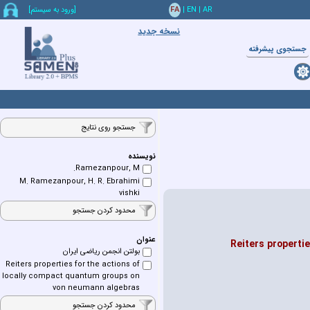
AR
|
EN
|
FA
[ورود به سيستم]
نسخه جدید
جستجوي پيشرفته