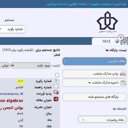
منو اصلي
| درخواست عضويت
| راهنما
| قوانين
| خدمات پيامكي
جستجو
:
1612