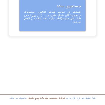
جستجوی ساده
جستجو در تمامی فیلدها (عناوین ،موضوعات
،پدیدآوردندگان ،شماره رکورد و .... ) بر روی تمامی
بانک های موجود(کتاب ،پایان نامه ،مقاله و...) انجام
می شود
کليه حقوق اين نرم افزار برای
شرکت مهندسي ارتباطات پیام مشرق
محفوظ مي باشد