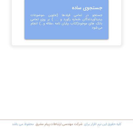
جستجوی ساده
جستجو در تمامی فیلدها (عناوین ،موضوعات
،پدیدآوردندگان ،شماره رکورد و .... ) بر روی تمامی
بانک های موجود(کتاب ،پایان نامه ،مقاله و...) انجام
می شود
کليه حقوق اين نرم افزار برای
شرکت مهندسي ارتباطات پیام مشرق
محفوظ مي باشد