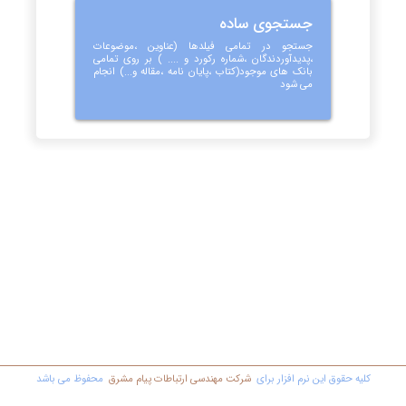
جستجوی ساده
جستجو در تمامی فیلدها (عناوین ،موضوعات
،پدیدآوردندگان ،شماره رکورد و .... ) بر روی تمامی
بانک های موجود(کتاب ،پایان نامه ،مقاله و...) انجام
می شود
کليه حقوق اين نرم افزار برای
شرکت مهندسي ارتباطات پیام مشرق
محفوظ مي باشد