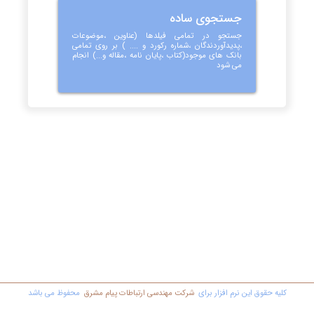
جستجوی ساده
جستجو در تمامی فیلدها (عناوین ،موضوعات
،پدیدآوردندگان ،شماره رکورد و .... ) بر روی تمامی
بانک های موجود(کتاب ،پایان نامه ،مقاله و...) انجام
می شود
کليه حقوق اين نرم افزار برای
شرکت مهندسي ارتباطات پیام مشرق
محفوظ مي باشد