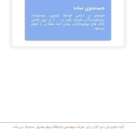
جستجوی ساده
جستجو در تمامی فیلدها (عناوین ،موضوعات
،پدیدآوردندگان ،شماره رکورد و .... ) بر روی تمامی
بانک های موجود(کتاب ،پایان نامه ،مقاله و...) انجام
می شود
کليه حقوق اين نرم افزار برای
شرکت مهندسي ارتباطات پیام مشرق
محفوظ مي باشد