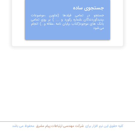
جستجوی ساده
جستجو در تمامی فیلدها (عناوین ،موضوعات
،پدیدآوردندگان ،شماره رکورد و .... ) بر روی تمامی
بانک های موجود(کتاب ،پایان نامه ،مقاله و...) انجام
می شود
کليه حقوق اين نرم افزار برای
شرکت مهندسي ارتباطات پیام مشرق
محفوظ مي باشد