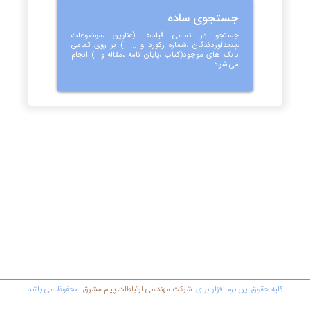
جستجوی ساده
جستجو در تمامی فیلدها (عناوین ،موضوعات
،پدیدآوردندگان ،شماره رکورد و .... ) بر روی تمامی
بانک های موجود(کتاب ،پایان نامه ،مقاله و...) انجام
می شود
کليه حقوق اين نرم افزار برای
شرکت مهندسي ارتباطات پیام مشرق
محفوظ مي باشد