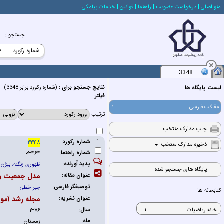
منو اصلي
| درخواست عضويت
| راهنما
| قوانين
| خدمات پيامكي
جستجو
:
3348