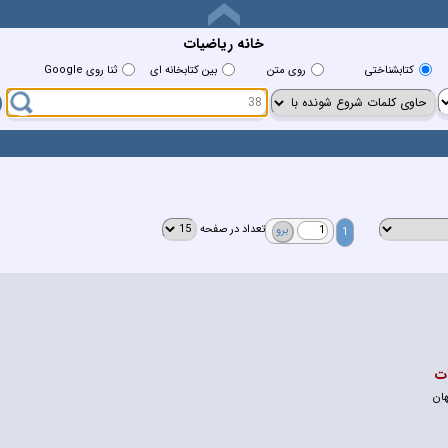
خانه رياضيات
کتابشناختي
روي متن
بين کتابخانه اي
ثنا روی Google