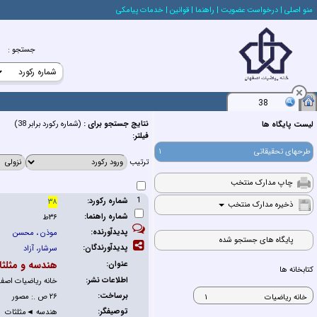
منو اصلي
| درخواست عضويت
| راهنما
| قوانين
| خدمات پيامكي
جستجو
:
38