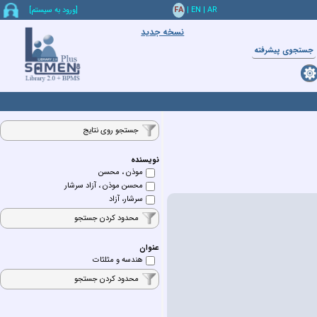
AR
|
EN
|
FA
[ورود به سيستم]
نسخه جدید
جستجوي پيشرفته