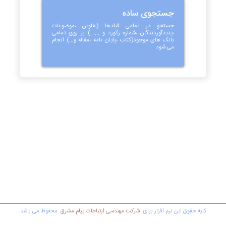
جستجوی ساده
جستجو در تمامی فیلدها (عناوین ،موضوعات
،پدیدآوردندگان ،شماره رکورد و .... ) بر روی تمامی
بانک های موجود(کتاب ،پایان نامه ،مقاله و...) انجام
می شود
کليه حقوق اين نرم افزار برای
شرکت مهندسي ارتباطات پیام مشرق
محفوظ مي باشد