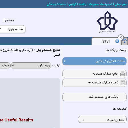
منو اصلي
| درخواست عضويت
| راهنما
| قوانين
| خدمات پيامكي
جستجو
:
3951