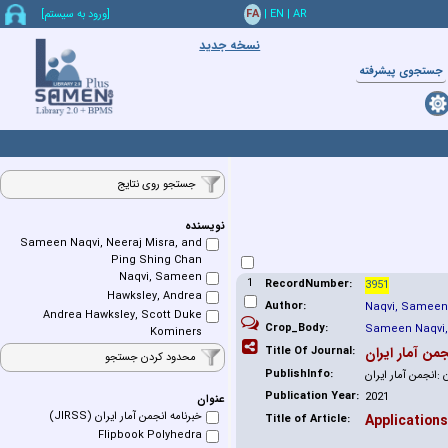
AR
|
EN
|
FA
[ورود به سيستم]
نسخه جدید
جستجوي پيشرفته