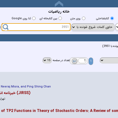
خانه رياضيات
کتابشناختي
روي متن
بين کتابخانه اي
ثنا روی Google