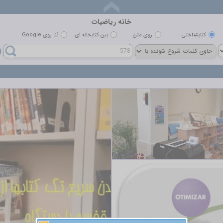
خانه رياضيات
کتابشناختي
روي متن
بين کتابخانه اي
ثنا روی Google