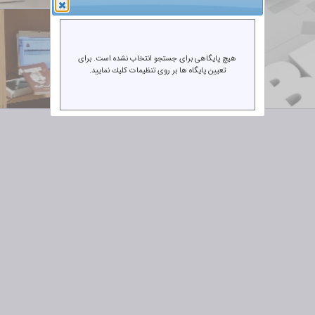
هيچ پايگاهي براي جستجو انتخاب نشده است. براي
تعيين پايگاه ها بر روي تنظيمات كليك نماييد.