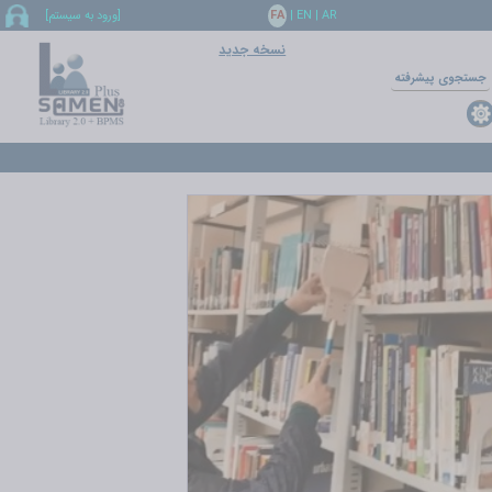
AR
|
EN
|
FA
[ورود به سيستم]
نسخه جدید
جستجوي پيشرفته