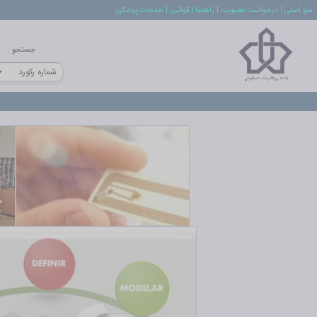
منو اصلي
| درخواست عضويت
| راهنما
| قوانين
| خدمات پيامكي
جستجو
: