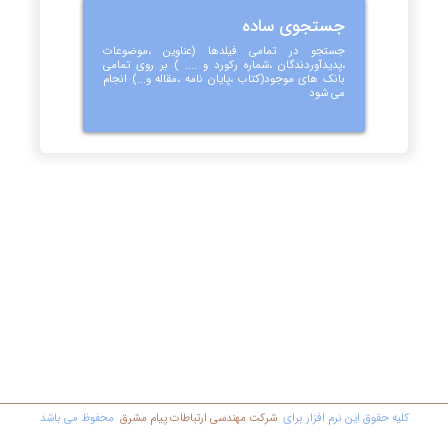
جستجوی ساده
جستجو در تمامی فیلدها (عناوین ،موضوعات
،پدیدآوردندگان ،شماره رکورد و .... ) بر روی تمامی
بانک های موجود(کتاب ،پایان نامه ،مقاله و...) انجام
می شود
کليه حقوق اين نرم افزار برای
شرکت مهندسي ارتباطات پیام مشرق
محفوظ مي باشد