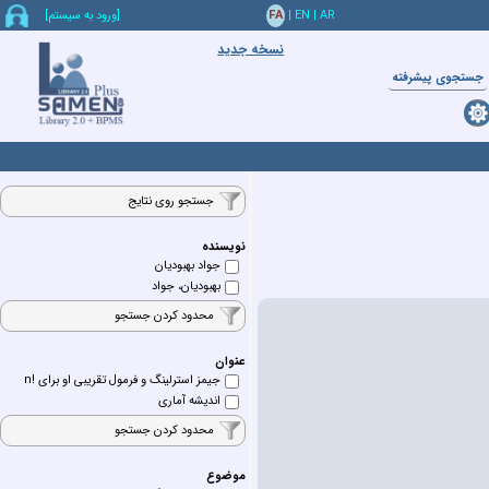
AR
|
EN
|
FA
[ورود به سيستم]
نسخه جدید
جستجوي پيشرفته