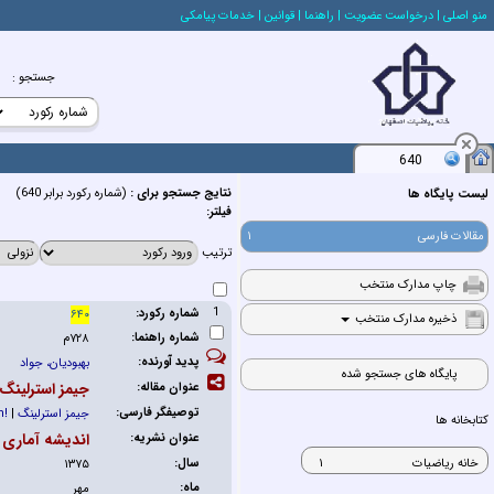
منو اصلي
| درخواست عضويت
| راهنما
| قوانين
| خدمات پيامكي
جستجو
:
640