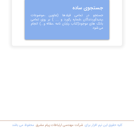
جستجوی ساده
جستجو در تمامی فیلدها (عناوین ،موضوعات
،پدیدآوردندگان ،شماره رکورد و .... ) بر روی تمامی
بانک های موجود(کتاب ،پایان نامه ،مقاله و...) انجام
می شود
کليه حقوق اين نرم افزار برای
شرکت مهندسي ارتباطات پیام مشرق
محفوظ مي باشد